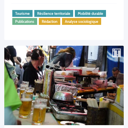
Tourisme
Résilience territoriale
Mobilité durable
Publications
Rédaction
Analyse sociologique