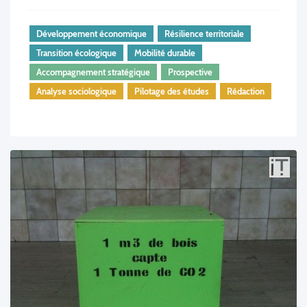
Développement économique
Résilience territoriale
Transition écologique
Mobilité durable
Accompagnement stratégique
Prospective
Analyse sociologique
Pilotage des études
Rédaction