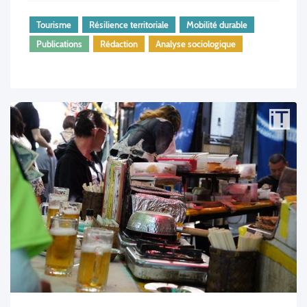
Tourisme
Résilience territoriale
Mobilité durable
Publications
Rédaction
Analyse sociologique